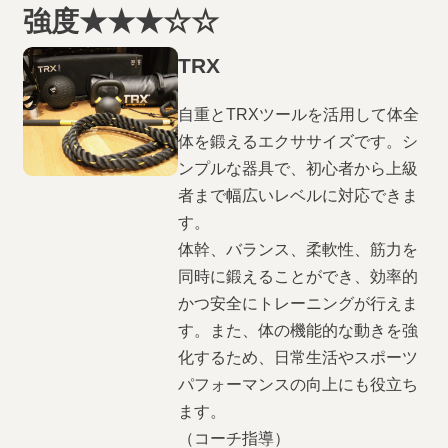
強度★★★☆☆
LES MILLS
トレーニング
強度★☆☆☆☆
強度★★☆☆☆
WORKOUTS
TRX
強度★★★☆☆
難度▲△△△△
ヨガ
調整
自重とTRXツールを活用して体全
難度▲▲△△△
難度▲▲▲△△
体を鍛えるエクササイズです。シ
ンプルな器具で、初心者から上級
初心者
リラックス
者まで幅広いレベルに対応できま
す。
ダイエット
体力作り
体幹、バランス、柔軟性、筋力を
同時に鍛えることができ、効率的
体幹力アップ
筋力アップ
かつ安全にトレーニングが行えま
す。また、体の機能的な動きを強
化するため、日常生活やスポーツ
パフォーマンスの向上にも役立ち
ます。
（コーチ指導）