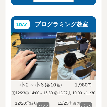
プログラミング教室
1
DAY
小２～小６(
10
)
1,980
各
名
円
①12/23㊋ 14:00～15:30
②12/27㊏ 10:00～11:30
12/20㊏
12/25㊍
締切
締切
バス×
バス×