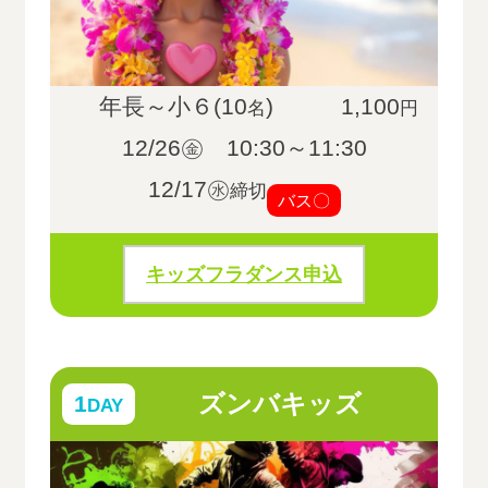
年長～小６(10
)
1,100
名
円
12/26㊎ 10:30～11:30
12/17㊌
締切
バス〇
キッズフラダンス申込
ズンバキッズ
1
DAY