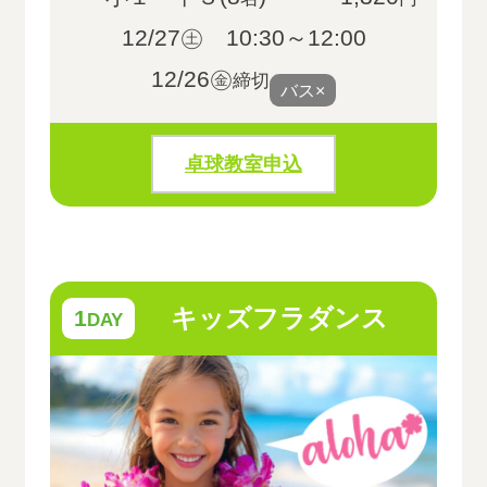
12/27㊏ 10:30～12:00
12/26㊎
締切
バス×
卓球教室申込
キッズフラダンス
1
DAY