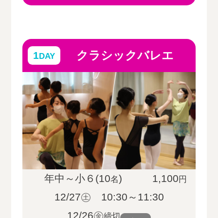
クラシックバレエ
1
DAY
年中～小６(10
)
1,100
名
円
12/27㊏ 10:30～11:30
12/26㊎
締切