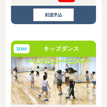
剣道申込
キッズダンス
1
DAY