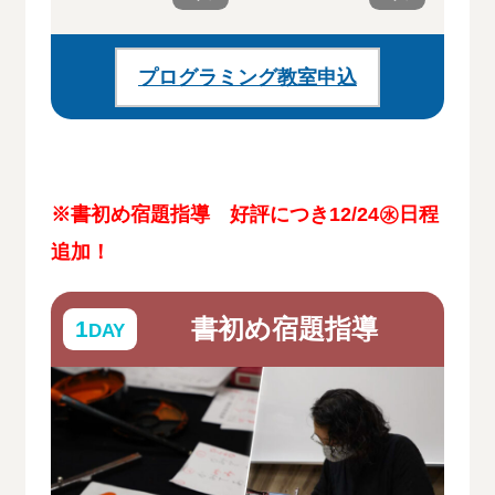
プログラミング教室申込
※書初め宿題指導 好評につき12/24㊌日程
追加！
書初め宿題指導
1
DAY