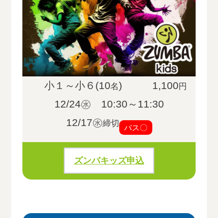
小１～小６(10
)
1,100
名
円
12/24㊌ 10:30～11:30
12/17㊌
締切
バス〇
ズンバキッズ申込