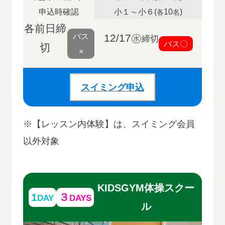
申込時確認
小１～小６(
10
)
各
名
各前日締
バス
12/17㊌
締切
バス〇
切
×
スイミング申込
※【レッスン内体験】は、スイミング会員
以外対象
KIDSGYM体操スクー
1
３
DAY
DAYS
ル