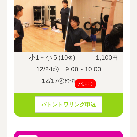
小1～小６(10
)
1,100
名
円
12/24㊌ 9:00～10:00
12/17㊌
締切
バス〇
バトントワリング申込