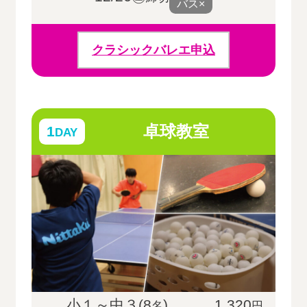
バス×
クラシックバレエ申込
卓球教室
1
DAY
小１～中３(8
)
1,320
名
円