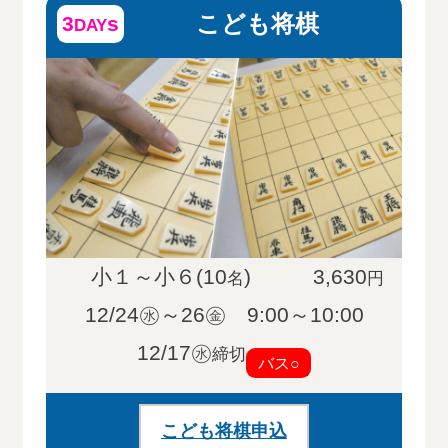
こども将棋
3
s
DAY
小１～小６(10
)
3,630
名
円
12/24㊌～26㊎ 9:00～10:00
12/17㊌
締切
バス○
こども将棋申込