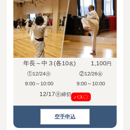
年長～中３(各10
)
1,100
名
円
①12/24㊌
②12/26㊎
9:00～10:00
9:00～10:00
12/17㊌
締切
バス〇
空手申込