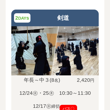
剣道
2
s
DAY
年長～中３(8
)
2,420
名
円
12/24㊌・25㊍ 10:30～11:30
12/17㊌
締切
バス〇