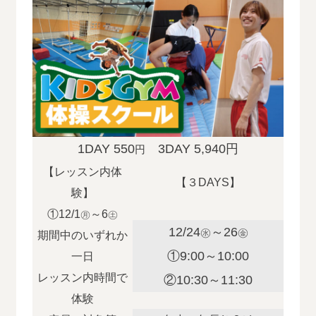
1DAY 550
3DAY 5,940円
円
【レッスン内体
【３DAYS】
験】
①12/1
～6
㊊
㊏
12/24
～26
㊌
㊎
期間中のいずれか
①9:00～10:00
一日
レッスン内時間で
②10:30～11:30
体験