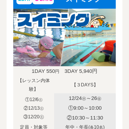
1DAY 550
3DAY 5,940円
円
【レッスン内体
【３DAYS】
験】
12/24
～26
㊌
㊎
①12/6
㊏
①9:00～10:00
②12/13
㊏
③12/20㊏
②10:30～11:30
定員・対象等
年中・年長(
10
)
各
名