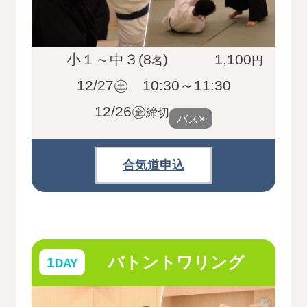
小１～中３(8
)
1,100
名
円
12/27㊏ 10:30～11:30
12/26㊎
締切
バス×
合気道申込
バトントワリング
1
DAY