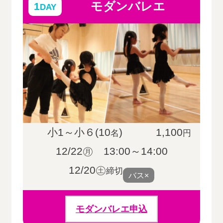
モダンバレエ
1
DAY
小1～小６(10
)
1,100
名
円
12/22㊊ 13:00～14:00
12/20㊏
締切
バス×
モダンバレエ申込