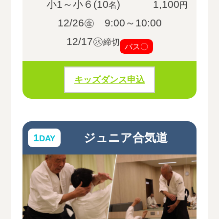
小1～小６(10
)
1,100
名
円
12/26㊎ 9:00～10:00
12/17㊌
締切
バス〇
キッズダンス申込
ジュニア合気道
1
DAY