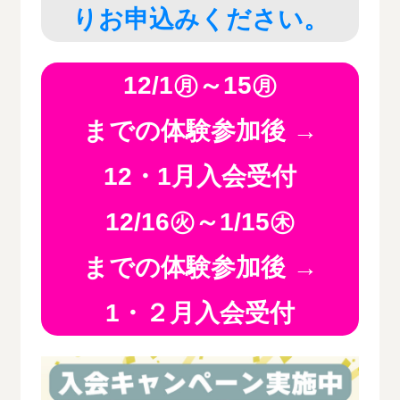
りお申込みください。
12/1㊊～15㊊
までの
体験参加後
→
12・1月入会受付
12/16㊋～1/15㊍
までの体験参加後 →
1・２月入会受付