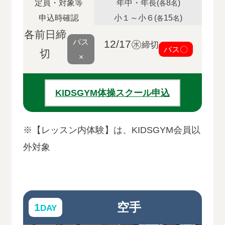
定員・対象等
年中・年長(
8
)
各
名
申込時確認
小１～小６(
15
)
各
名
各前日締
バス
12/17㊌
締切
バス〇
切
×
KIDSGYM体操スクール申込
※【レッスン内体験】は、KIDSGYM会員以
外対象
空手
1
DAY